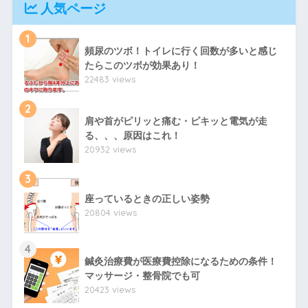
人気ページ
1
頻尿のツボ！トイレに行く回数が多いと感じ
たらこのツボが効果あり！
22483 views
2
肩や首がピリッと痛む・ピキッと電気が走
る、、、原因はこれ！
20932 views
3
座っているときの正しい姿勢
20804 views
4
鍼灸治療費が医療費控除になるための条件！
マッサージ・整骨院でも可
20423 views