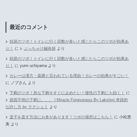
最近のコメント
頻尿のツボ！トイレに行く回数が多いと感じたらこのツボが効果あ
り！
に
ぶっちゃけ鍼灸師
より
頻尿のツボ！トイレに行く回数が多いと感じたらこのツボが効果あ
り！
に
yumi uchiyama
より
カレーは漢方・薬膳と言われている理由！カレーの効果がすごい！
に
ノブさん
より
下痢のツボ！急な下痢をすぐに止めたい！慢性の下痢にも効く！
に
原因不明の下痢に。。。 | Miracle Forgiveness By Lakshmi 奇跡的
な許し方 by ラクシュミ
より
逆子を直す方法にお灸があります！ツボの場所はこちら！
に
小松恵
美
より