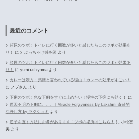
最近のコメント
頻尿のツボ！トイレに行く回数が多いと感じたらこのツボが効果あ
り！
に
ぶっちゃけ鍼灸師
より
頻尿のツボ！トイレに行く回数が多いと感じたらこのツボが効果あ
り！
に
yumi uchiyama
より
カレーは漢方・薬膳と言われている理由！カレーの効果がすごい！
に
ノブさん
より
下痢のツボ！急な下痢をすぐに止めたい！慢性の下痢にも効く！
に
原因不明の下痢に。。。 | Miracle Forgiveness By Lakshmi 奇跡的
な許し方 by ラクシュミ
より
逆子を直す方法にお灸があります！ツボの場所はこちら！
に
小松恵
美
より