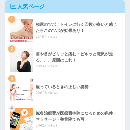
人気ページ
1
頻尿のツボ！トイレに行く回数が多いと感じ
たらこのツボが効果あり！
22487 views
2
肩や首がピリッと痛む・ピキッと電気が走
る、、、原因はこれ！
20944 views
3
座っているときの正しい姿勢
20808 views
4
鍼灸治療費が医療費控除になるための条件！
マッサージ・整骨院でも可
20423 views