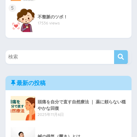
5
不整脈のツボ！
17536 views
最新の投稿
頭痛を自分で直す自然療法 ｜ 薬に頼らない穏
やかな回復
2025年11月6日
鍼の得気（響き）とは