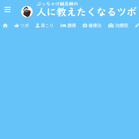
ツボ
肩こり
腰痛
健康法
治療院