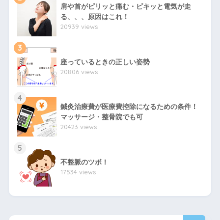
肩や首がピリッと痛む・ピキッと電気が走
る、、、原因はこれ！
20939 views
3
座っているときの正しい姿勢
20806 views
4
鍼灸治療費が医療費控除になるための条件！
マッサージ・整骨院でも可
20423 views
5
不整脈のツボ！
17534 views