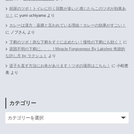
頻尿のツボ！トイレに行く回数が多いと感じたらこのツボが効果あ
り！
に
yumi uchiyama
より
カレーは漢方・薬膳と言われている理由！カレーの効果がすごい！
に
ノブさん
より
下痢のツボ！急な下痢をすぐに止めたい！慢性の下痢にも効く！
に
原因不明の下痢に。。。 | Miracle Forgiveness By Lakshmi 奇跡的
な許し方 by ラクシュミ
より
逆子を直す方法にお灸があります！ツボの場所はこちら！
に
小松恵
美
より
カテゴリー