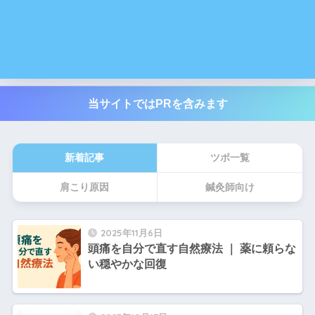
当サイトではPRを含みます
新着記事
ツボ一覧
肩こり原因
鍼灸師向け
2025年11月6日
頭痛を自分で直す自然療法 ｜ 薬に頼らな
い穏やかな回復