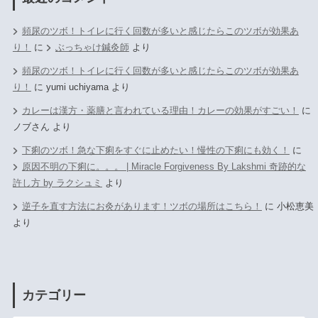
頻尿のツボ！トイレに行く回数が多いと感じたらこのツボが効果あ
り！
に
ぶっちゃけ鍼灸師
より
頻尿のツボ！トイレに行く回数が多いと感じたらこのツボが効果あ
り！
に
yumi uchiyama
より
カレーは漢方・薬膳と言われている理由！カレーの効果がすごい！
に
ノブさん
より
下痢のツボ！急な下痢をすぐに止めたい！慢性の下痢にも効く！
に
原因不明の下痢に。。。 | Miracle Forgiveness By Lakshmi 奇跡的な
許し方 by ラクシュミ
より
逆子を直す方法にお灸があります！ツボの場所はこちら！
に
小松恵美
より
カテゴリー