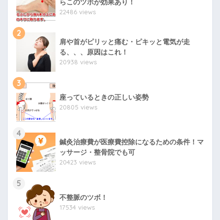
らこのツボが効果あり！
22486 views
2
肩や首がピリッと痛む・ピキッと電気が走
る、、、原因はこれ！
20938 views
3
座っているときの正しい姿勢
20805 views
4
鍼灸治療費が医療費控除になるための条件！マ
ッサージ・整骨院でも可
20423 views
5
不整脈のツボ！
17534 views