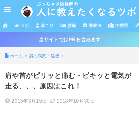
ツボ
肩こり
腰痛
健康法
治療院
当サイトではPRを含みます
ホーム
肩の病気・症状
肩や首がピリッと痛む・ピキッと電気が
走る、、、原因はこれ！
2015年3月19日
2018年10月30日