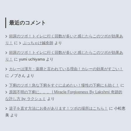
最近のコメント
頻尿のツボ！トイレに行く回数が多いと感じたらこのツボが効果あ
り！
に
ぶっちゃけ鍼灸師
より
頻尿のツボ！トイレに行く回数が多いと感じたらこのツボが効果あ
り！
に
yumi uchiyama
より
カレーは漢方・薬膳と言われている理由！カレーの効果がすごい！
に
ノブさん
より
下痢のツボ！急な下痢をすぐに止めたい！慢性の下痢にも効く！
に
原因不明の下痢に。。。 | Miracle Forgiveness By Lakshmi 奇跡的
な許し方 by ラクシュミ
より
逆子を直す方法にお灸があります！ツボの場所はこちら！
に
小松恵
美
より