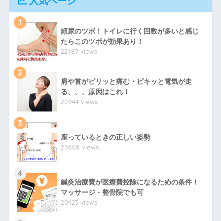
人気ページ
1
頻尿のツボ！トイレに行く回数が多いと感じ
たらこのツボが効果あり！
22487 views
2
肩や首がピリッと痛む・ピキッと電気が走
る、、、原因はこれ！
20944 views
3
座っているときの正しい姿勢
20808 views
4
鍼灸治療費が医療費控除になるための条件！
マッサージ・整骨院でも可
20423 views