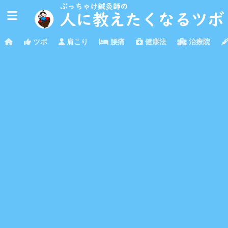
ツボ
肩こり
腰痛
健康法
治療院