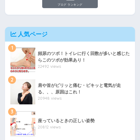
ブログ ランキング
人気ページ
1
頻尿のツボ！トイレに行く回数が多いと感じた
らこのツボが効果あり！
22492 views
2
肩や首がピリッと痛む・ピキッと電気が走
る、、、原因はこれ！
20948 views
3
座っているときの正しい姿勢
20812 views