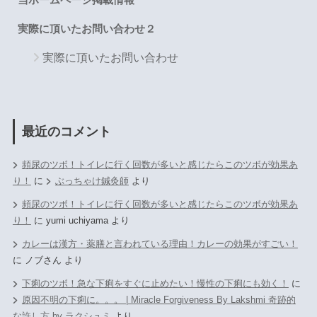
実際に頂いたお問い合わせ２
実際に頂いたお問い合わせ
最近のコメント
頻尿のツボ！トイレに行く回数が多いと感じたらこのツボが効果あ
り！
に
ぶっちゃけ鍼灸師
より
頻尿のツボ！トイレに行く回数が多いと感じたらこのツボが効果あ
り！
に
yumi uchiyama
より
カレーは漢方・薬膳と言われている理由！カレーの効果がすごい！
に
ノブさん
より
下痢のツボ！急な下痢をすぐに止めたい！慢性の下痢にも効く！
に
原因不明の下痢に。。。 | Miracle Forgiveness By Lakshmi 奇跡的
な許し方 by ラクシュミ
より