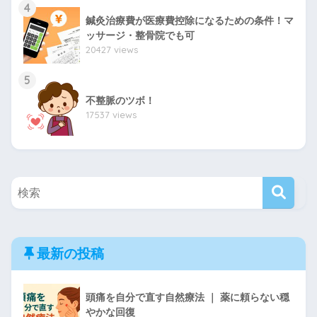
4
鍼灸治療費が医療費控除になるための条件！マ
ッサージ・整骨院でも可
20427 views
5
不整脈のツボ！
17537 views
最新の投稿
頭痛を自分で直す自然療法 ｜ 薬に頼らない穏
やかな回復