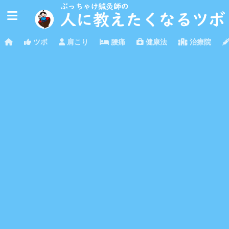
ツボ
肩こり
腰痛
健康法
治療院