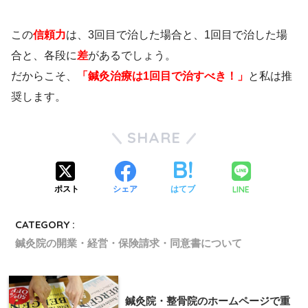
この
信頼力
は、3回目で治した場合と、1回目で治した場
合と、各段に
差
があるでしょう。
だからこそ、
「鍼灸治療は1回目で治すべき！」
と私は推
奨します。
SHARE
LINE
ポスト
シェア
はてブ
CATEGORY :
鍼灸院の開業・経営・保険請求・同意書について
鍼灸院・整骨院のホームページで重