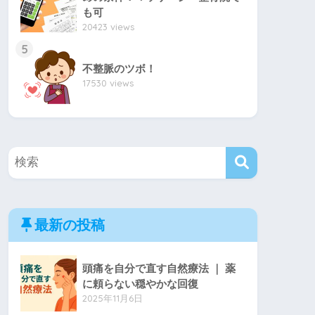
も可
20423 views
5
不整脈のツボ！
17530 views
最新の投稿
頭痛を自分で直す自然療法 ｜ 薬
に頼らない穏やかな回復
2025年11月6日