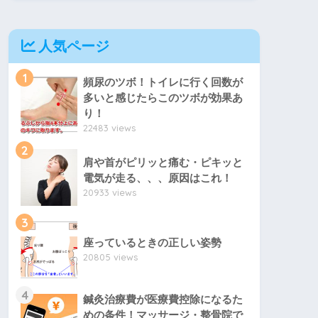
人気ページ
1
頻尿のツボ！トイレに行く回数が
多いと感じたらこのツボが効果あ
り！
22483 views
2
肩や首がピリッと痛む・ピキッと
電気が走る、、、原因はこれ！
20933 views
3
座っているときの正しい姿勢
20805 views
4
鍼灸治療費が医療費控除になるた
めの条件！マッサージ・整骨院で