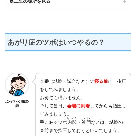
足三里の場所を見る
あがり症のツボはいつやるの？
本番（試験・試合など）の
寝る前
に、指圧
をしてみましょう。
お灸でも構いません。
ぶっちゃけ鍼灸
そして当日、
会場に到着
してからも指圧し
師
てみましょう。
ないかん
しんもん
手にあるツボ
内関
・
神門
などは、試験の
直前まで指圧しておくといいでしょう。