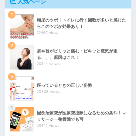
人気ページ
1
頻尿のツボ！トイレに行く回数が多いと感じた
らこのツボが効果あり！
22487 views
2
肩や首がピリッと痛む・ピキッと電気が走
る、、、原因はこれ！
20944 views
3
座っているときの正しい姿勢
20808 views
4
鍼灸治療費が医療費控除になるための条件！マ
ッサージ・整骨院でも可
20423 views