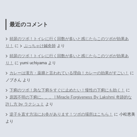
最近のコメント
頻尿のツボ！トイレに行く回数が多いと感じたらこのツボが効果あ
り！
に
ぶっちゃけ鍼灸師
より
頻尿のツボ！トイレに行く回数が多いと感じたらこのツボが効果あ
り！
に
yumi uchiyama
より
カレーは漢方・薬膳と言われている理由！カレーの効果がすごい！
に
ノブさん
より
下痢のツボ！急な下痢をすぐに止めたい！慢性の下痢にも効く！
に
原因不明の下痢に。。。 | Miracle Forgiveness By Lakshmi 奇跡的な
許し方 by ラクシュミ
より
逆子を直す方法にお灸があります！ツボの場所はこちら！
に
小松恵美
より