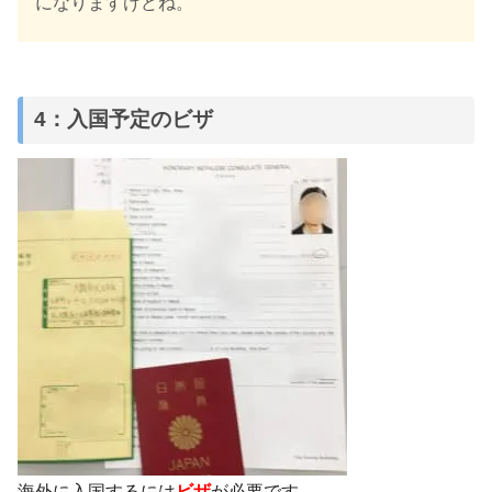
になりますけどね。
4：入国予定のビザ
海外に入国するには
ビザ
が必要です。