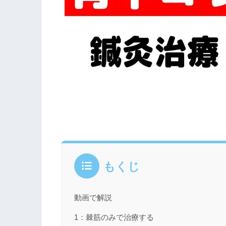
もくじ
動画で解説
1：棘筋のみで治療する