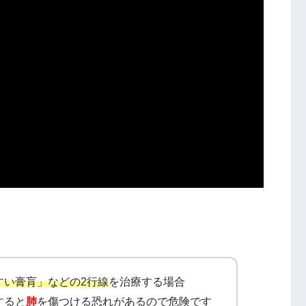
すい膏肓」などの2行線
を治療する場合
すると
肺
を傷つける恐れがあるので危険です