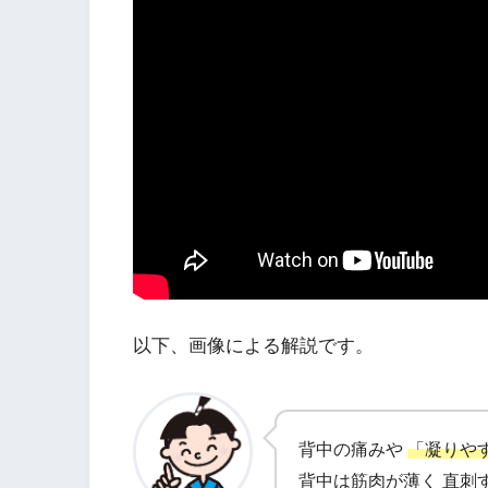
以下、画像による解説です。
背中の痛みや
「凝りや
背中は筋肉が薄く 直刺