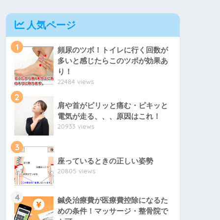
人気ページ
1
頻尿のツボ！トイレに行く回数が
多いと感じたらこのツボが効果あ
り！
22484 views
2
肩や首がピリッと痛む・ピキッと
電気が走る、、、原因はこれ！
20933 views
3
座っているときの正しい姿勢
20805 views
4
鍼灸治療費が医療費控除になるた
めの条件！マッサージ・整骨院で