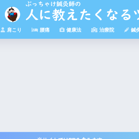
肩こり
腰痛
健康法
治療院
鍼