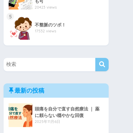
も可
20423 views
5
不整脈のツボ！
17532 views
最新の投稿
頭痛を自分で直す自然療法 ｜ 薬
に頼らない穏やかな回復
2025年11月6日