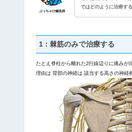
ではどのように治療す
ぶっちゃけ鍼灸師
1：棘筋のみで治療する
たとえ脊柱から離れた2行線辺りに痛みが
理由は 背部の神経は 該当する高さの神