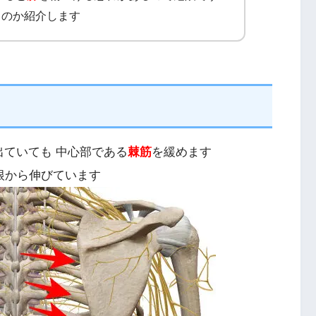
るのか紹介します
出ていても 中心部である
棘筋
を緩めます
経根から伸びています