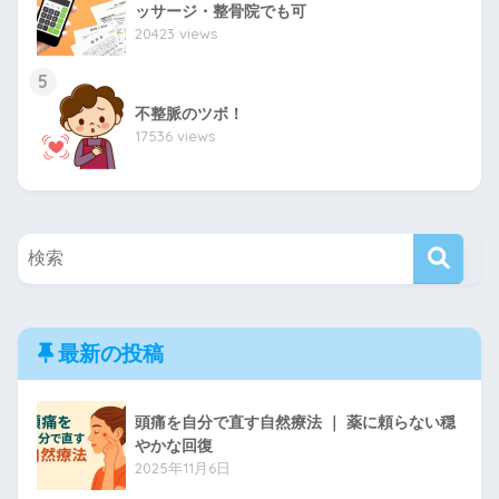
ッサージ・整骨院でも可
20423 views
5
不整脈のツボ！
17536 views
最新の投稿
頭痛を自分で直す自然療法 ｜ 薬に頼らない穏
やかな回復
2025年11月6日