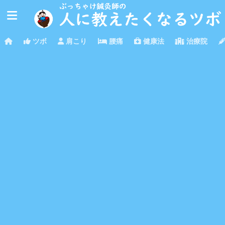
ツボ
肩こり
腰痛
健康法
治療院