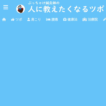
ツボ
肩こり
腰痛
健康法
治療院