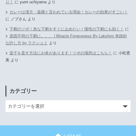
り！
に
yumi uchiyama
より
カレーは漢方・薬膳と言われている理由！カレーの効果がすごい！
に
ノブさん
より
下痢のツボ！急な下痢をすぐに止めたい！慢性の下痢にも効く！
に
原因不明の下痢に。。。 | Miracle Forgiveness By Lakshmi 奇跡的
な許し方 by ラクシュミ
より
逆子を直す方法にお灸があります！ツボの場所はこちら！
に
小松恵
美
より
カテゴリー