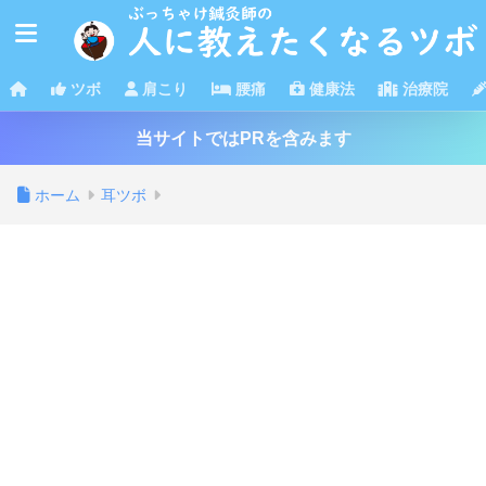
ツボ
肩こり
腰痛
健康法
治療院
当サイトではPRを含みます
ホーム
耳ツボ