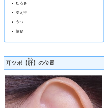
だるさ
冷え性
うつ
便秘
かん
耳ツボ【
肝
】の位置