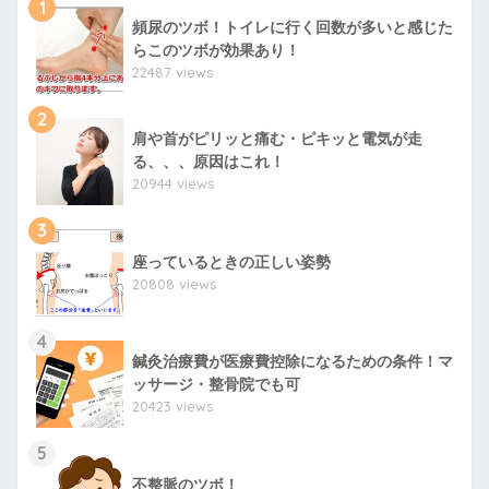
1
頻尿のツボ！トイレに行く回数が多いと感じた
らこのツボが効果あり！
22487 views
2
肩や首がピリッと痛む・ピキッと電気が走
る、、、原因はこれ！
20944 views
3
座っているときの正しい姿勢
20808 views
4
鍼灸治療費が医療費控除になるための条件！マ
ッサージ・整骨院でも可
20423 views
5
不整脈のツボ！