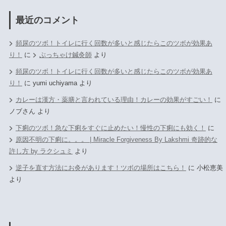
最近のコメント
頻尿のツボ！トイレに行く回数が多いと感じたらこのツボが効果あ
り！
に
ぶっちゃけ鍼灸師
より
頻尿のツボ！トイレに行く回数が多いと感じたらこのツボが効果あ
り！
に
yumi uchiyama
より
カレーは漢方・薬膳と言われている理由！カレーの効果がすごい！
に
ノブさん
より
下痢のツボ！急な下痢をすぐに止めたい！慢性の下痢にも効く！
に
原因不明の下痢に。。。 | Miracle Forgiveness By Lakshmi 奇跡的な
許し方 by ラクシュミ
より
逆子を直す方法にお灸があります！ツボの場所はこちら！
に
小松恵美
より