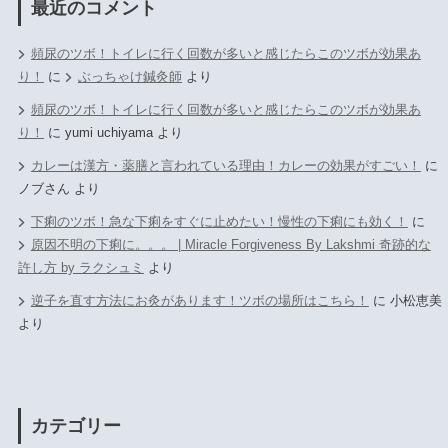
最近のコメント
頻尿のツボ！トイレに行く回数が多いと感じたらこのツボが効果あ
り！
に
ぶっちゃけ鍼灸師
より
頻尿のツボ！トイレに行く回数が多いと感じたらこのツボが効果あ
り！
に
yumi uchiyama
より
カレーは漢方・薬膳と言われている理由！カレーの効果がすごい！
に
ノブさん
より
下痢のツボ！急な下痢をすぐに止めたい！慢性の下痢にも効く！
に
原因不明の下痢に。。。 | Miracle Forgiveness By Lakshmi 奇跡的な
許し方 by ラクシュミ
より
逆子を直す方法にお灸があります！ツボの場所はこちら！
に
小松恵美
より
カテゴリー