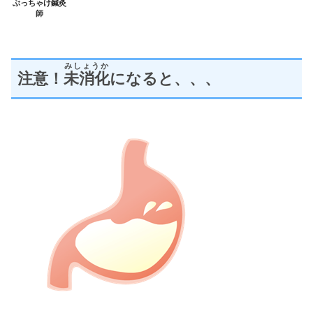
ぶっちゃけ鍼灸
師
みしょうか
注意！
未消化
になると、、、