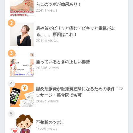
らこのツボが効果あり！
22491 views
2
肩や首がピリッと痛む・ピキッと電気が走
る、、、原因はこれ！
20946 views
3
座っているときの正しい姿勢
20808 views
4
鍼灸治療費が医療費控除になるための条件！マ
ッサージ・整骨院でも可
20423 views
5
不整脈のツボ！
17536 views