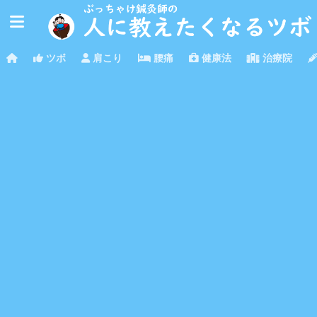
ツボ
肩こり
腰痛
健康法
治療院