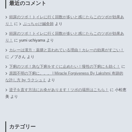
最近のコメント
頻尿のツボ！トイレに行く回数が多いと感じたらこのツボが効果あ
り！
に
ぶっちゃけ鍼灸師
より
頻尿のツボ！トイレに行く回数が多いと感じたらこのツボが効果あ
り！
に
yumi uchiyama
より
カレーは漢方・薬膳と言われている理由！カレーの効果がすごい！
に
ノブさん
より
下痢のツボ！急な下痢をすぐに止めたい！慢性の下痢にも効く！
に
原因不明の下痢に。。。 | Miracle Forgiveness By Lakshmi 奇跡的
な許し方 by ラクシュミ
より
逆子を直す方法にお灸があります！ツボの場所はこちら！
に
小松恵
美
より
カテゴリー