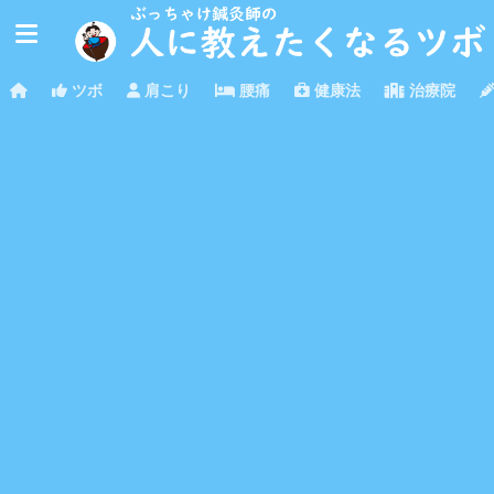
ツボ
肩こり
腰痛
健康法
治療院