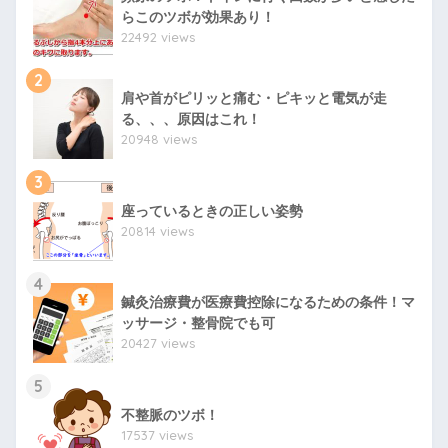
らこのツボが効果あり！
22492 views
2
肩や首がピリッと痛む・ピキッと電気が走
る、、、原因はこれ！
20948 views
3
座っているときの正しい姿勢
20814 views
4
鍼灸治療費が医療費控除になるための条件！マ
ッサージ・整骨院でも可
20427 views
5
不整脈のツボ！
17537 views