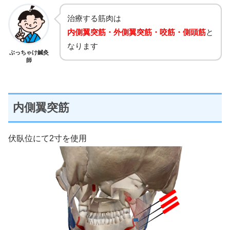
治療する筋肉は
内側翼突筋・外側翼突筋・咬筋・側頭筋
と
なります
ぶっちゃけ鍼灸
師
内側翼突筋
伏臥位にて2寸を使用