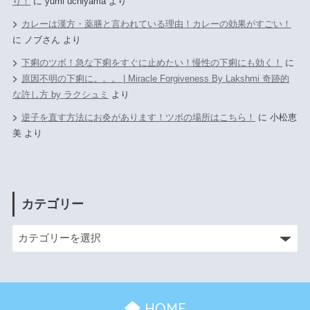
り！
に
yumi uchiyama
より
カレーは漢方・薬膳と言われている理由！カレーの効果がすごい！
に
ノブさん
より
下痢のツボ！急な下痢をすぐに止めたい！慢性の下痢にも効く！
に
原因不明の下痢に。。。 | Miracle Forgiveness By Lakshmi 奇跡的
な許し方 by ラクシュミ
より
逆子を直す方法にお灸があります！ツボの場所はこちら！
に
小松恵
美
より
カテゴリー
HOME