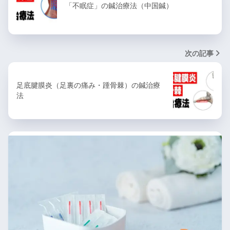
「不眠症」の鍼治療法（中国鍼）
次の記事
足底腱膜炎（足裏の痛み・踵骨棘）の鍼治療
法