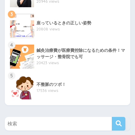
20946 views
3
座っているときの正しい姿勢
20808 views
4
鍼灸治療費が医療費控除になるための条件！マ
ッサージ・整骨院でも可
20423 views
5
不整脈のツボ！
17536 views