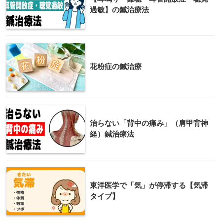
過敏】の鍼治療法
花粉症の鍼治療
治らない「背中の痛み」（肩甲背神
経）鍼治療法
東洋医学で「気」が停滞する【気滞
タイプ】