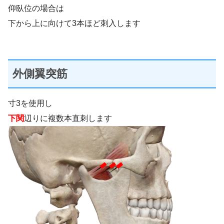
仰臥位の場合は
下から上に向けて3本ほど刺入します
外側翼突筋
寸3を使用し
下関
辺りに複数本直刺します