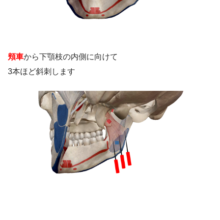
頬車
から下顎枝の内側に向けて
3本ほど斜刺します