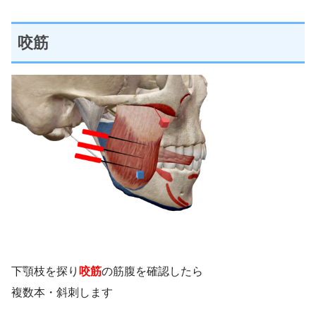
咬筋
下顎枝を探り
咬筋
の筋腹を確認したら
複数本・斜刺します