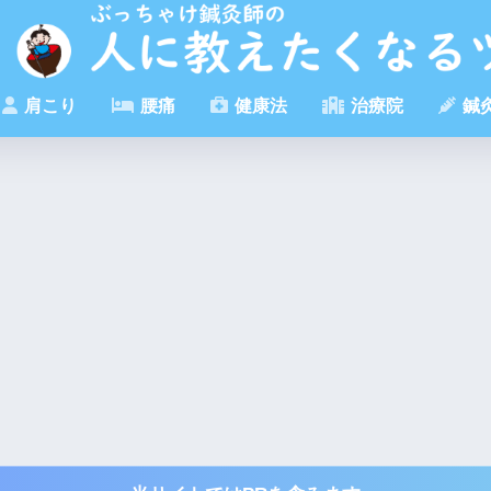
肩こり
腰痛
健康法
治療院
鍼