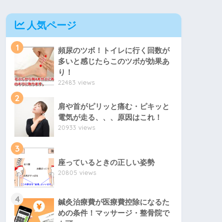
人気ページ
1
頻尿のツボ！トイレに行く回数が
多いと感じたらこのツボが効果あ
り！
22483 views
2
肩や首がピリッと痛む・ピキッと
電気が走る、、、原因はこれ！
20933 views
3
座っているときの正しい姿勢
20805 views
4
鍼灸治療費が医療費控除になるた
めの条件！マッサージ・整骨院で