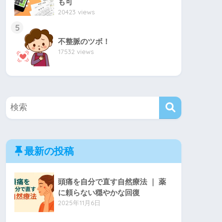
も可
20423 views
5
不整脈のツボ！
17532 views
最新の投稿
頭痛を自分で直す自然療法 ｜ 薬
に頼らない穏やかな回復
2025年11月6日