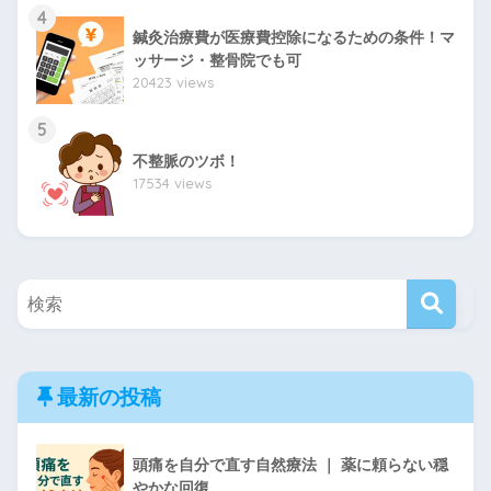
4
鍼灸治療費が医療費控除になるための条件！マ
ッサージ・整骨院でも可
20423 views
5
不整脈のツボ！
17534 views
最新の投稿
頭痛を自分で直す自然療法 ｜ 薬に頼らない穏
やかな回復