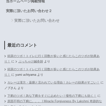
当ホームページ掲載情報
実際に頂いたお問い合わせ２
実際に頂いたお問い合わせ
最近のコメント
頻尿のツボ！トイレに行く回数が多いと感じたらこのツボが効果あ
り！
に
ぶっちゃけ鍼灸師
より
頻尿のツボ！トイレに行く回数が多いと感じたらこのツボが効果あ
り！
に
yumi uchiyama
より
カレーは漢方・薬膳と言われている理由！カレーの効果がすごい！
に
ノブさん
より
下痢のツボ！急な下痢をすぐに止めたい！慢性の下痢にも効く！
に
原因不明の下痢に。。。 | Miracle Forgiveness By Lakshmi 奇跡的な