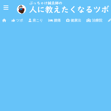
ツボ
肩こり
腰痛
健康法
治療院