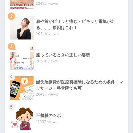
22493 views
2
肩や首がピリッと痛む・ピキッと電気が走
る、、、原因はこれ！
20948 views
3
座っているときの正しい姿勢
20814 views
4
鍼灸治療費が医療費控除になるための条件！マ
ッサージ・整骨院でも可
20427 views
5
不整脈のツボ！
17537 views