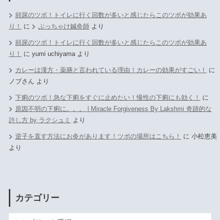
頻尿のツボ！トイレに行く回数が多いと感じたらこのツボが効果あ
り！
に
ぶっちゃけ鍼灸師
より
頻尿のツボ！トイレに行く回数が多いと感じたらこのツボが効果あ
り！
に
yumi uchiyama
より
カレーは漢方・薬膳と言われている理由！カレーの効果がすごい！
に
ノブさん
より
下痢のツボ！急な下痢をすぐに止めたい！慢性の下痢にも効く！
に
原因不明の下痢に。。。 | Miracle Forgiveness By Lakshmi 奇跡的な
許し方 by ラクシュミ
より
逆子を直す方法にお灸があります！ツボの場所はこちら！
に
小松恵美
より
カテゴリー