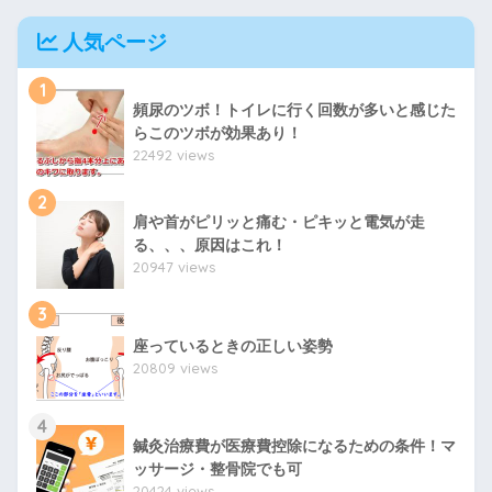
人気ページ
1
頻尿のツボ！トイレに行く回数が多いと感じた
らこのツボが効果あり！
22492 views
2
肩や首がピリッと痛む・ピキッと電気が走
る、、、原因はこれ！
20947 views
3
座っているときの正しい姿勢
20809 views
4
鍼灸治療費が医療費控除になるための条件！マ
ッサージ・整骨院でも可
20424 views