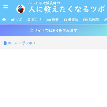
ツボ
肩こり
腰痛
健康法
治療院
当サイトではPRを含みます
ホーム
手ツボ