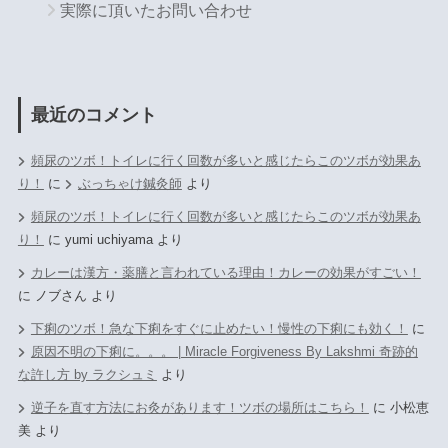
実際に頂いたお問い合わせ
最近のコメント
頻尿のツボ！トイレに行く回数が多いと感じたらこのツボが効果あ
り！
に
ぶっちゃけ鍼灸師
より
頻尿のツボ！トイレに行く回数が多いと感じたらこのツボが効果あ
り！
に
yumi uchiyama
より
カレーは漢方・薬膳と言われている理由！カレーの効果がすごい！
に
ノブさん
より
下痢のツボ！急な下痢をすぐに止めたい！慢性の下痢にも効く！
に
原因不明の下痢に。。。 | Miracle Forgiveness By Lakshmi 奇跡的
な許し方 by ラクシュミ
より
逆子を直す方法にお灸があります！ツボの場所はこちら！
に
小松恵
美
より