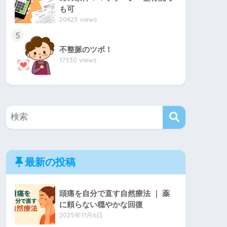
も可
20423 views
5
不整脈のツボ！
17530 views
最新の投稿
頭痛を自分で直す自然療法 ｜ 薬
に頼らない穏やかな回復
2025年11月6日