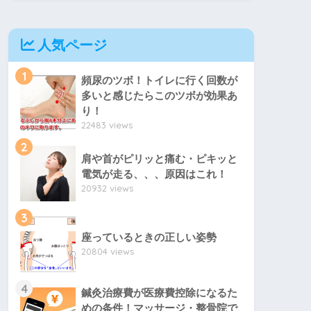
人気ページ
1
頻尿のツボ！トイレに行く回数が
多いと感じたらこのツボが効果あ
り！
22483 views
2
肩や首がピリッと痛む・ピキッと
電気が走る、、、原因はこれ！
20932 views
3
座っているときの正しい姿勢
20804 views
4
鍼灸治療費が医療費控除になるた
めの条件！マッサージ・整骨院で