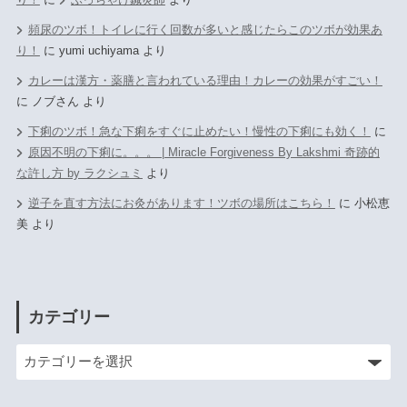
頻尿のツボ！トイレに行く回数が多いと感じたらこのツボが効果あ
り！
に
yumi uchiyama
より
カレーは漢方・薬膳と言われている理由！カレーの効果がすごい！
に
ノブさん
より
下痢のツボ！急な下痢をすぐに止めたい！慢性の下痢にも効く！
に
原因不明の下痢に。。。 | Miracle Forgiveness By Lakshmi 奇跡的
な許し方 by ラクシュミ
より
逆子を直す方法にお灸があります！ツボの場所はこちら！
に
小松恵
美
より
カテゴリー