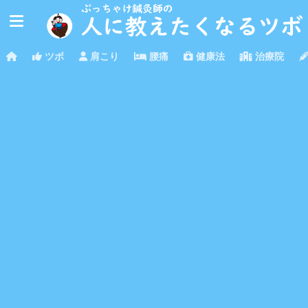
ツボ
肩こり
腰痛
健康法
治療院