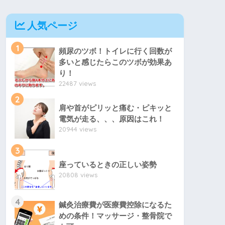
人気ページ
1
頻尿のツボ！トイレに行く回数が
多いと感じたらこのツボが効果あ
り！
22487 views
2
肩や首がピリッと痛む・ピキッと
電気が走る、、、原因はこれ！
20944 views
3
座っているときの正しい姿勢
20808 views
4
鍼灸治療費が医療費控除になるた
めの条件！マッサージ・整骨院で