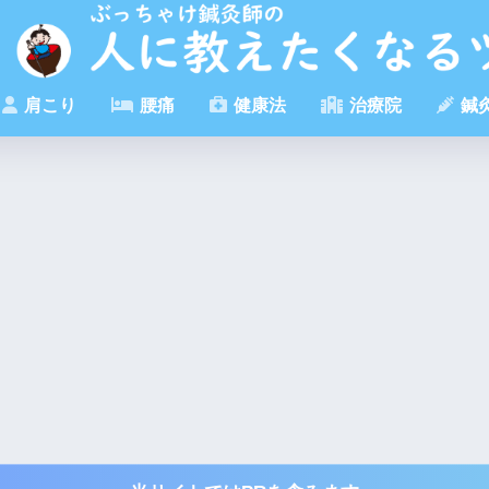
肩こり
腰痛
健康法
治療院
鍼