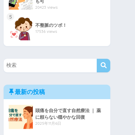
も可
20423 views
5
不整脈のツボ！
17536 views
最新の投稿
頭痛を自分で直す自然療法 ｜ 薬
に頼らない穏やかな回復
2025年11月6日