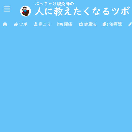
ツボ
肩こり
腰痛
健康法
治療院