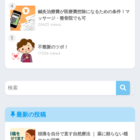
4
鍼灸治療費が医療費控除になるための条件！マ
ッサージ・整骨院でも可
20423 views
5
不整脈のツボ！
17536 views
最新の投稿
頭痛を自分で直す自然療法 ｜ 薬に頼らない穏