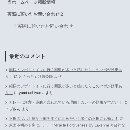
当ホームページ掲載情報
実際に頂いたお問い合わせ２
実際に頂いたお問い合わせ
最近のコメント
頻尿のツボ！トイレに行く回数が多いと感じたらこのツボが効果あ
り！
に
ぶっちゃけ鍼灸師
より
頻尿のツボ！トイレに行く回数が多いと感じたらこのツボが効果あ
り！
に
yumi uchiyama
より
カレーは漢方・薬膳と言われている理由！カレーの効果がすごい！
に
ノブさん
より
下痢のツボ！急な下痢をすぐに止めたい！慢性の下痢にも効く！
に
原因不明の下痢に。。。 | Miracle Forgiveness By Lakshmi 奇跡的な