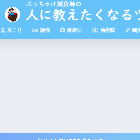
肩こり
腰痛
健康法
治療院
鍼