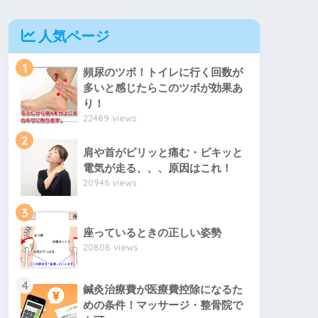
人気ページ
1
頻尿のツボ！トイレに行く回数が
多いと感じたらこのツボが効果あ
り！
22489 views
2
肩や首がピリッと痛む・ピキッと
電気が走る、、、原因はこれ！
20946 views
3
座っているときの正しい姿勢
20808 views
4
鍼灸治療費が医療費控除になるた
めの条件！マッサージ・整骨院で