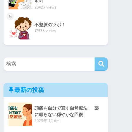
も可
20423 views
5
不整脈のツボ！
17536 views
最新の投稿
頭痛を自分で直す自然療法 ｜ 薬
に頼らない穏やかな回復
2025年11月6日