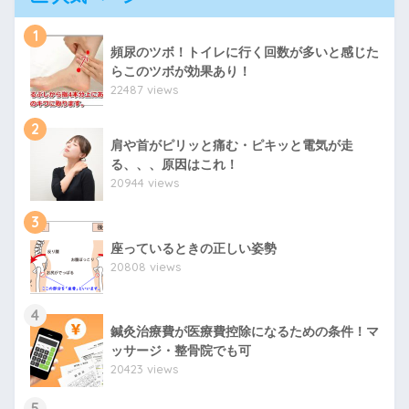
1
頻尿のツボ！トイレに行く回数が多いと感じた
らこのツボが効果あり！
22487 views
2
肩や首がピリッと痛む・ピキッと電気が走
る、、、原因はこれ！
20944 views
3
座っているときの正しい姿勢
20808 views
4
鍼灸治療費が医療費控除になるための条件！マ
ッサージ・整骨院でも可
20423 views
5