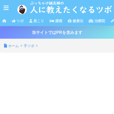
ツボ
肩こり
腰痛
健康法
治療院
当サイトではPRを含みます
ホーム
手ツボ