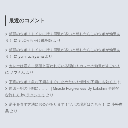
最近のコメント
頻尿のツボ！トイレに行く回数が多いと感じたらこのツボが効果あ
り！
に
ぶっちゃけ鍼灸師
より
頻尿のツボ！トイレに行く回数が多いと感じたらこのツボが効果あ
り！
に
yumi uchiyama
より
カレーは漢方・薬膳と言われている理由！カレーの効果がすごい！
に
ノブさん
より
下痢のツボ！急な下痢をすぐに止めたい！慢性の下痢にも効く！
に
原因不明の下痢に。。。 | Miracle Forgiveness By Lakshmi 奇跡的
な許し方 by ラクシュミ
より
逆子を直す方法にお灸があります！ツボの場所はこちら！
に
小松恵
美
より