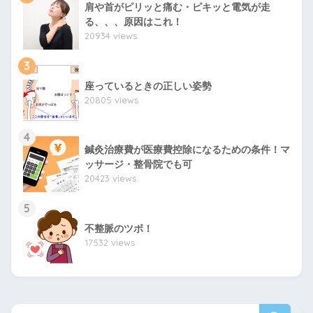
肩や首がピリッと痛む・ピキッと電気が走
る、、、原因はこれ！
20934 views
3
座っているときの正しい姿勢
20805 views
4
鍼灸治療費が医療費控除になるための条件！マ
ッサージ・整骨院でも可
20423 views
5
不整脈のツボ！
17532 views