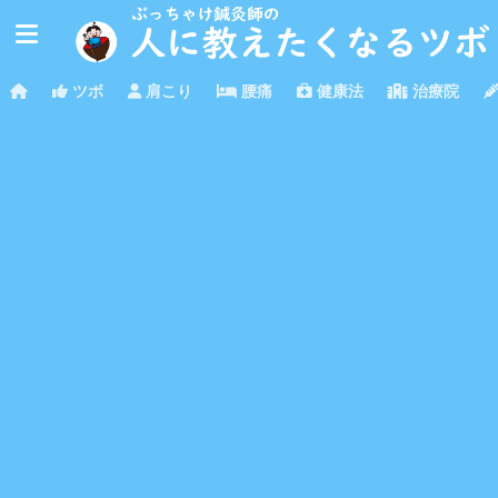
ツボ
肩こり
腰痛
健康法
治療院