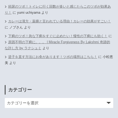
頻尿のツボ！トイレに行く回数が多いと感じたらこのツボが効果あ
り！
に
yumi uchiyama
より
カレーは漢方・薬膳と言われている理由！カレーの効果がすごい！
に
ノブさん
より
下痢のツボ！急な下痢をすぐに止めたい！慢性の下痢にも効く！
に
原因不明の下痢に。。。 | Miracle Forgiveness By Lakshmi 奇跡的
な許し方 by ラクシュミ
より
逆子を直す方法にお灸があります！ツボの場所はこちら！
に
小松恵
美
より
カテゴリー