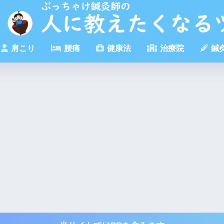
肩こり
腰痛
健康法
治療院
鍼