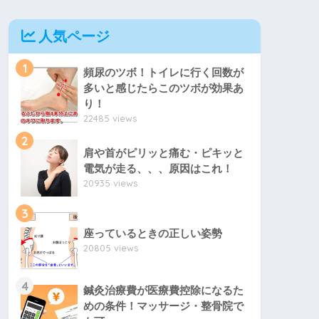
人気ページ
1
頻尿のツボ！トイレに行く回数が
多いと感じたらこのツボが効果あ
り！
22485 views
2
肩や首がピリッと痛む・ピキッと
電気が走る、、、原因はこれ！
20935 views
3
座っているときの正しい姿勢
20805 views
4
鍼灸治療費が医療費控除になるた
めの条件！マッサージ・整骨院で