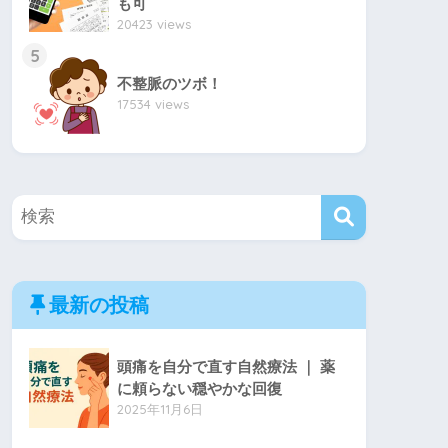
も可
20423 views
5
不整脈のツボ！
17534 views
最新の投稿
頭痛を自分で直す自然療法 ｜ 薬
に頼らない穏やかな回復
2025年11月6日